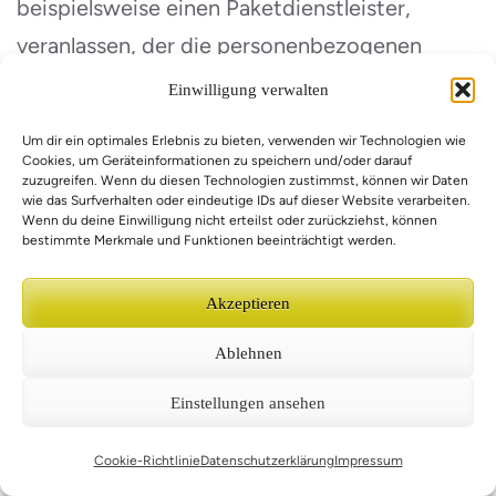
beispielsweise einen Paketdienstleister,
veranlassen, der die personenbezogenen
Daten ebenfalls ausschließlich für eine interne
Einwilligung verwalten
Verwendung, die dem für die Verarbeitung
Um dir ein optimales Erlebnis zu bieten, verwenden wir Technologien wie
Verantwortlichen zuzurechnen ist, nutzt.
Cookies, um Geräteinformationen zu speichern und/oder darauf
zuzugreifen. Wenn du diesen Technologien zustimmst, können wir Daten
wie das Surfverhalten oder eindeutige IDs auf dieser Website verarbeiten.
Wenn du deine Einwilligung nicht erteilst oder zurückziehst, können
Durch eine Registrierung auf der Internetseite
bestimmte Merkmale und Funktionen beeinträchtigt werden.
des für die Verarbeitung Verantwortlichen
wird ferner die vom Internet-Service-Provider
Akzeptieren
(ISP) der betroffenen Person vergebene IP-
Ablehnen
Adresse, das Datum sowie die Uhrzeit der
Einstellungen ansehen
Registrierung gespeichert. Die Speicherung
dieser Daten erfolgt vor dem Hintergrund,
Cookie-Richtlinie
Datenschutzerklärung
Impressum
dass nur so der Missbrauch unserer Dienste