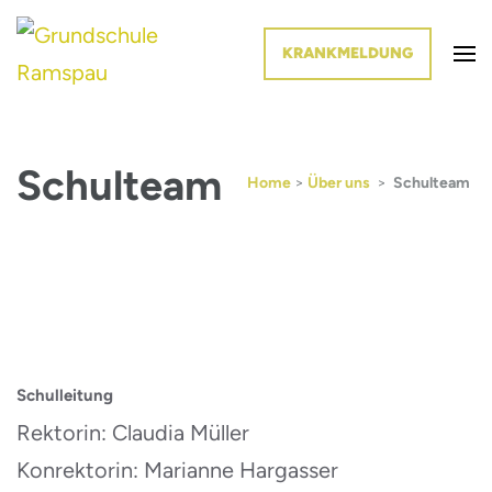
KRANKMELDUNG
Die Schule im Grünen
Grundschule Ramspau
Schulteam
Home
>
Über uns
>
Schulteam
Schulleitung
Rektorin: Claudia Müller
Konrektorin: Marianne Hargasser