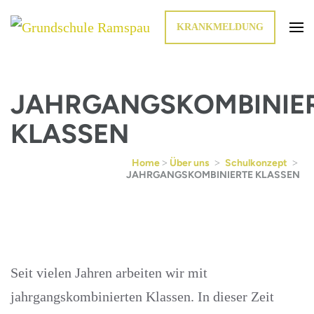
KRANKMELDUNG
Die Schule im Grünen
Grundschule Ramspau
JAHRGANGSKOMBINIE
KLASSEN
Home
Über uns
Schulkonzept
>
>
>
JAHRGANGSKOMBINIERTE KLASSEN
Seit vielen Jahren arbeiten wir mit
jahrgangskombinierten Klassen. In dieser Zeit