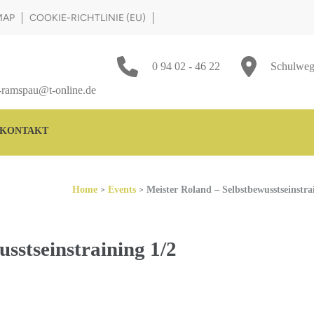
MAP
COOKIE-RICHTLINIE (EU)
0 94 02 - 46 22
Schulweg
-ramspau@t-online.de
KONTAKT
>
>
Home
Events
Meister Roland – Selbstbewusstseinstra
sstseinstraining 1/2