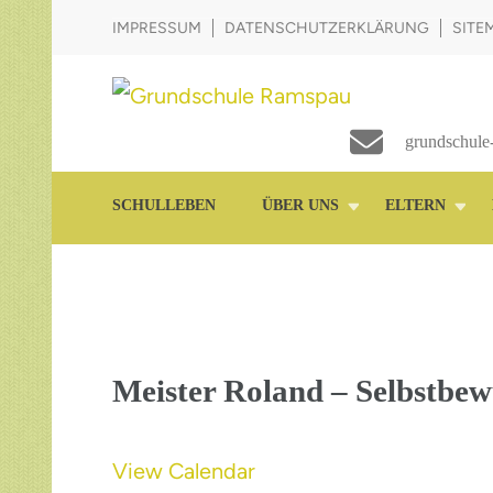
IMPRESSUM
DATENSCHUTZERKLÄRUNG
SITE
Die Schule im Grünen
Grundschule Ramspau
grundschule
SCHULLEBEN
ÜBER UNS
ELTERN
Meister Roland – Selbstbewu
View Calendar