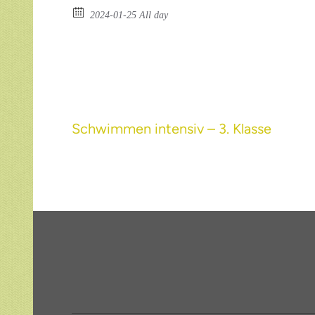
2024-01-25 All day
Beitragsnavigation
Schwimmen intensiv – 3. Klasse