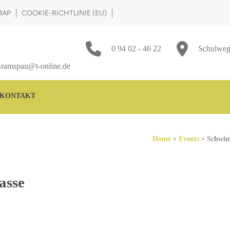
MAP
COOKIE-RICHTLINIE (EU)
0 94 02 - 46 22
Schulweg
-ramspau@t-online.de
KONTAKT
>
>
Home
Events
Schwim
asse