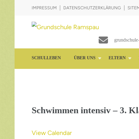
IMPRESSUM
DATENSCHUTZERKLÄRUNG
SITE
Die Schule im Grünen
Grundschule Ramspau
grundschule
SCHULLEBEN
ÜBER UNS
ELTERN
Schwimmen intensiv – 3. Kl
View Calendar