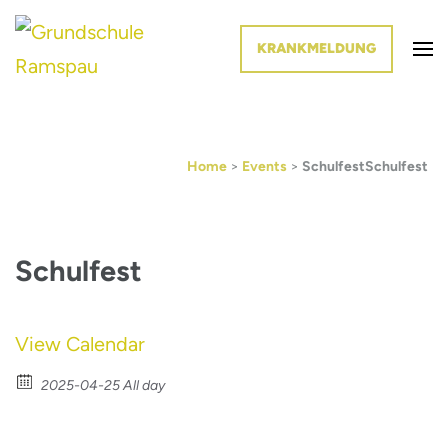
KRANKMELDUNG
Die Schule im Grünen
Grundschule Ramspau
Home
>
Events
>
Schulfest
Schulfest
Schulfest
View Calendar
2025-04-25 All day